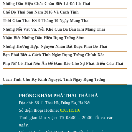
Những Dấu Hiệu Chắc Chắn Biết Là Đã Có Thai
Chế Độ Thai Sản Năm 2016 Và Cách Tính
Thời Gian Thai Kỳ 9 Tháng 10 Ngày Mang Thai
Những Nỗi Vất Vả, Nỗi Khổ Của Bà Bầu Khi Mang Thai
Nhận Biết Những Dấu Hiệu Rụng Trứng Sớm
Những Trường Hợp, Nguyên Nhân Bắt Buộc Phải Bỏ Thai
Bạn Phải Biết 4 Cách Tính Ngày Rụng Trứng Chính Xác
Phụ Nữ Có Thai Nên Ăn Để Đảm Bảo Cho Sự Phát Triển Của Thai
Cách Tính Chu Kỳ Kinh Nguyệt, Tính Ngày Rụng Trứng
PHÒNG KHÁM PHÁ THAI THÁI HÀ
Địa chỉ:
Số 11 Thái Hà, Đống Đa, Hà Nội
Số điện thoại Hotline:
0365115116
Thời gian làm việc: Từ 08:00 - 20:00 tất cả các
ngày.