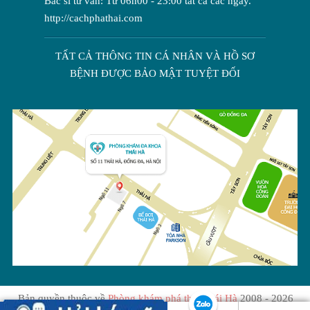
Bác sĩ tư vấn: Từ 06h00 - 23:00 tất cả các ngày.
http://cachphathai.com
TẤT CẢ THÔNG TIN CÁ NHÂN VÀ HỒ SƠ
BỆNH ĐƯỢC BẢO MẬT TUYỆT ĐỐI
Bản quyền thuộc về
Phòng khám phá thai Thái Hà
2008 - 2026