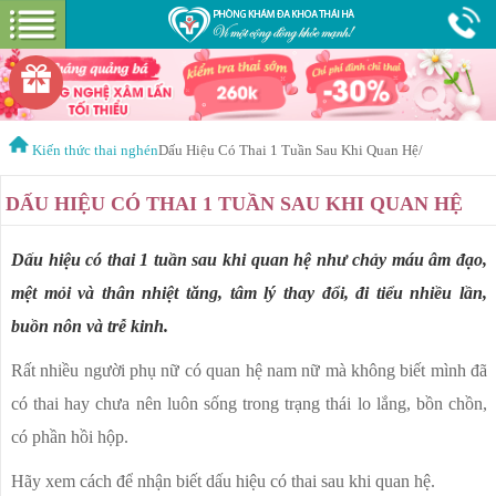
Hotline:
0365 115 116
Miễn phí tư vấn
KIẾN THỨC THAI NGHÉN
PHÁ THAI
PHÁ THAI AN TOÀN
Kiến thức thai nghén
Dấu Hiệu Có Thai 1 Tuần Sau Khi Quan Hệ
/
KẾ HOẠCH HÓA GIA ĐÌNH
DẤU HIỆU CÓ THAI 1 TUẦN SAU KHI QUAN HỆ
PHÒNG KHÁM
PHƯƠNG PHÁP PHÁ THAI
HÚT THAI AN TOÀN
Dấu hiệu có thai 1 tuần sau khi quan hệ như chảy máu âm đạo,
THAI NGOÀI TỬ CUNG
mệt mỏi và thân nhiệt tăng, tâm lý thay đổi, đi tiểu nhiều lần,
buồn nôn và trễ kinh.
PHÁ THAI BẰNG THUỐC
Rất nhiều người phụ nữ có quan hệ nam nữ mà không biết mình đã
KHÁM PHỤ KHOA
có thai hay chưa nên luôn sống trong trạng thái lo lắng, bồn chồn,
THAI LƯU
có phần hồi hộp.
Hãy xem cách để nhận biết dấu hiệu có thai sau khi quan hệ.