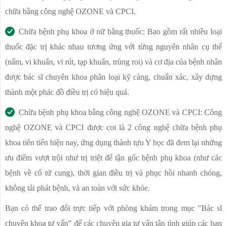
chữa bằng công nghệ OZONE và CPCI.
Chữa bệnh phụ khoa ở nữ bằng thuốc: Bao gồm rất nhiều loại
thuốc đặc trị khác nhau tương ứng với từng nguyên nhân cụ thể
(nấm, vi khuẩn, vi rút, tạp khuẩn, trùng roi) và cơ địa của bệnh nhân
được bác sĩ chuyên khoa phân loại kỹ càng, chuẩn xác, xây dựng
thành một phác đồ điều trị có hiệu quả.
Chữa bệnh phụ khoa bằng công nghệ OZONE và CPCI: Công
nghệ OZONE và CPCI được coi là 2 công nghệ chữa bệnh phụ
khoa tiên tiến hiện nay, ứng dụng thành tựu Y học đã đem lại những
ưu điểm vượt trội như trị triệt để tận gốc bệnh phụ khoa (như các
bệnh về cổ tử cung), thời gian điều trị và phục hồi nhanh chóng,
không tái phát bệnh, và an toàn với sức khỏe.
Bạn có thể trao đổi trực tiếp với phòng khám trong mục "Bác sĩ
chuyên khoa tư vấn" để các chuyên gia tư vấn tận tình giúp các bạn