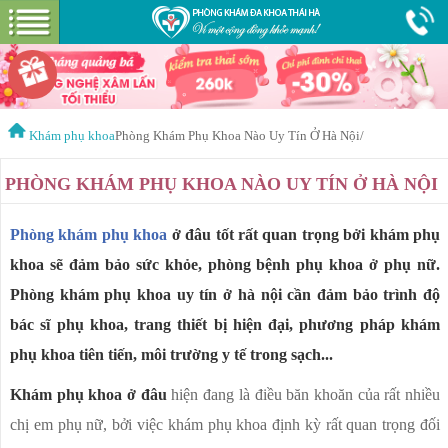
Hotline:
0365 115 116
Miễn phí tư vấn
KIẾN THỨC THAI NGHÉN
PHÁ THAI
PHÁ THAI AN TOÀN
Khám phụ khoa
Phòng Khám Phụ Khoa Nào Uy Tín Ở Hà Nội
/
KẾ HOẠCH HÓA GIA ĐÌNH
PHÒNG KHÁM PHỤ KHOA NÀO UY TÍN Ở HÀ NỘI
PHÒNG KHÁM
PHƯƠNG PHÁP PHÁ THAI
HÚT THAI AN TOÀN
Phòng khám phụ khoa
ở đâu tốt rất quan trọng bởi khám phụ
THAI NGOÀI TỬ CUNG
khoa sẽ đảm bảo sức khỏe, phòng bệnh phụ khoa ở phụ nữ.
Phòng khám phụ khoa uy tín ở hà nội cần đảm bảo trình độ
PHÁ THAI BẰNG THUỐC
bác sĩ phụ khoa, trang thiết bị hiện đại, phương pháp khám
KHÁM PHỤ KHOA
phụ khoa tiên tiến, môi trường y tế trong sạch...
THAI LƯU
Khám phụ khoa ở đâu
hiện đang là điều băn khoăn của rất nhiều
chị em phụ nữ, bởi việc khám phụ khoa định kỳ rất quan trọng đối