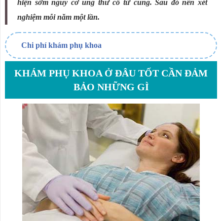
hiện sớm nguy cơ ung thư cổ tử cung. Sau đó nên xét
nghiệm mỗi năm một lần.
Chi phí khám phụ khoa
KHÁM PHỤ KHOA Ở ĐÂU TỐT CẦN ĐẢM
BẢO NHỮNG GÌ