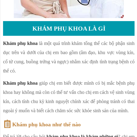
KHÁM PHỤ KHOA LÀ GÌ
Khám phụ khoa
là một quá trình khám tổng thể các bộ phận sinh
dục trên và dưới của chị em bao gồm (âm đạo, khu vực vùng kín,
cổ tử cung, buồng trứng và ngực) nhằm xác định tình trạng bệnh có
thể có.
Khám phụ khoa
giúp chị em biết được mình có bị mắc
bệnh phụ
khoa hay không mà còn có thể tư vấn cho chị em cách vệ sinh vùng
kín, cách tính chu kỳ kinh nguyệt chính xác để phòng tránh có thai
ngoài ý muốn và biết cách chăm sóc sức khỏe sinh sản của mình.
Khám phụ khoa như thế nào
Để trả lời cho câu hỏi
khám phụ khoa là khám những gì
? chị em