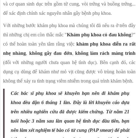
và cơ quan sinh dục trên gồm tử cung, vòi trứng và buồng trứng...
để xác định chính xác nguyên nhân gây bệnh phụ khoa.
Với những bước khám phụ khoa mà chúng tôi đã nêu ra ở trên đây
thì những chị em còn thắc mắc "
Khám phụ khoa có đau không
?"
có thể hoàn toàn yên tâm rằng việc
khám phụ khoa diễn ra rất
nhẹ nhàng
,
không gây đau đớn
,
không làm rách màng trinh
(đối với những người chưa quan hệ tình dục). Bên cạnh đó, các
dụng cụ dùng để khám như mỏ vịt cũng được vô trùng hoàn toàn
không thể xảy ra tình trạng viêm nhiễm trong quá trình khám bệnh.
Các bác sĩ phụ khoa sẽ khuyên bạn nên đi
khám phụ
khoa
đều đặn 6 tháng 1 lần. Đây là lời khuyến cáo dựa
trên nhiều nghiên cứu đã được kiểm chứng. Từ năm 21
tuổi hoặc 3 năm sau lần quan hệ tình dục đầu tiên, bạn
nên làm xét nghiệm tế bào cổ tử cung (PAP smear) để phát