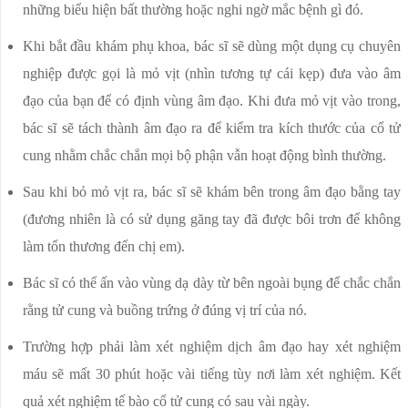
những biểu hiện bất thường hoặc nghi ngờ mắc bệnh gì đó.
Khi bắt đầu khám phụ khoa, bác sĩ sẽ dùng một dụng cụ chuyên
nghiệp được gọi là mỏ vịt (nhìn tương tự cái kẹp) đưa vào âm
đạo của bạn để có định vùng âm đạo. Khi đưa mỏ vịt vào trong,
bác sĩ sẽ tách thành âm đạo ra để kiểm tra kích thước của cổ tử
cung nhằm chắc chắn mọi bộ phận vẫn hoạt động bình thường.
Sau khi bỏ mỏ vịt ra, bác sĩ sẽ khám bên trong âm đạo bằng tay
(đương nhiên là có sử dụng găng tay đã được bôi trơn để không
làm tổn thương đến chị em).
Bác sĩ có thể ấn vào vùng dạ dày từ bên ngoài bụng để chắc chắn
rằng tử cung và buồng trứng ở đúng vị trí của nó.
Trường hợp phải làm xét nghiệm dịch âm đạo hay xét nghiệm
máu sẽ mất 30 phút hoặc vài tiếng tùy nơi làm xét nghiệm. Kết
quả xét nghiệm tế bào cổ tử cung có sau vài ngày.