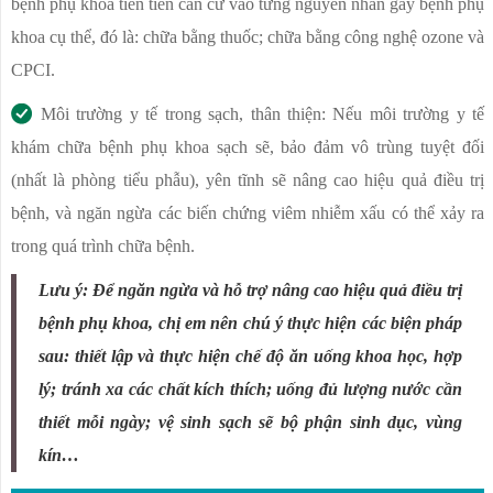
bệnh phụ khoa tiên tiến căn cứ vào từng nguyên nhân gây bệnh phụ
khoa cụ thể, đó là: chữa bằng thuốc; chữa bằng công nghệ ozone và
CPCI.
Môi trường y tế trong sạch, thân thiện: Nếu môi trường y tế
khám chữa bệnh phụ khoa sạch sẽ, bảo đảm vô trùng tuyệt đối
(nhất là phòng tiểu phẫu), yên tĩnh sẽ nâng cao hiệu quả điều trị
bệnh, và ngăn ngừa các biến chứng viêm nhiễm xấu có thể xảy ra
trong quá trình chữa bệnh.
Lưu ý:
Để ngăn ngừa và hỗ trợ nâng cao hiệu quả điều trị
bệnh phụ khoa
, chị em nên chú ý thực hiện các biện pháp
sau: thiết lập và thực hiện chế độ ăn uống khoa học, hợp
lý; tránh xa các chất kích thích; uống đủ lượng nước cần
thiết mỗi ngày; vệ sinh sạch sẽ bộ phận sinh dục, vùng
kín…