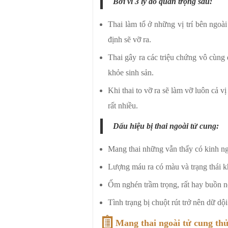
Bởi vì 3 lý do quan trọng sau:
Thai làm tổ ở những vị trí bên ngoài
định sẽ vỡ ra.
Thai gây ra các triệu chứng vô cùng
khỏe sinh sản.
Khi thai to vỡ ra sẽ làm vỡ luôn cả v
rất nhiều.
Dấu hiệu bị thai ngoài tử cung:
Mang thai những vẫn thấy có kinh n
Lượng máu ra có màu và trạng thái kh
Ốm nghén trầm trọng, rất hay buồn nô
Tình trạng bị chuột rút trở nên dữ dộ
Mang thai ngoài tử cung thử