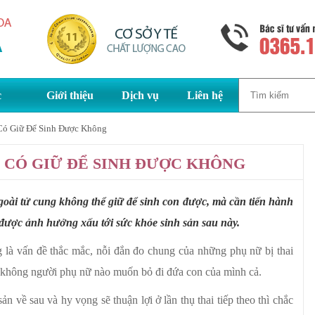
c
Giới thiệu
Dịch vụ
Liên hệ
Có Giữ Để Sinh Được Không
 CÓ GIỮ ĐỂ SINH ĐƯỢC KHÔNG
ngoài tử cung không thể giữ để sinh con được, mà cần tiến hành
 được ảnh hưởng xấu tới sức khỏe sinh sản sau này.
 là vấn đề thắc mắc, nỗi đắn đo chung của những phụ nữ bị thai
i, không người phụ nữ nào muốn bỏ đi đứa con của mình cả.
 về sau và hy vọng sẽ thuận lợi ở lần thụ thai tiếp theo thì chắc