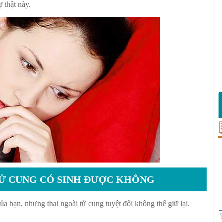
 thật này.
TỬ CUNG CÓ SINH ĐƯỢC KHÔNG
ủa bạn, nhưng thai ngoài tử cung tuyệt đối không thể giữ lại.