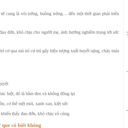
 tử cung là vòi trứng, buồng trứng… đến một thời gian phát triển
 đau đớn, khó chịu cho người mẹ, ảnh hưởng nghiêm trọng tới sức
ị trí cơ qua mà nó cư trú gây hiện tượng xuất huyết nặng, chảy máu
guyệt
ác biệt, đó là bầm đen và không đông lại
n, cơ thể mệt mỏi, xanh xao, kiệt sức
i khiến thấy đau đớn, khó chịu vô cùng.
 que có biết không