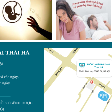
I THÁI HÀ
ội
cả các ngày.
c ngày.
HỒ SƠ BỆNH ĐƯỢC
ỐI