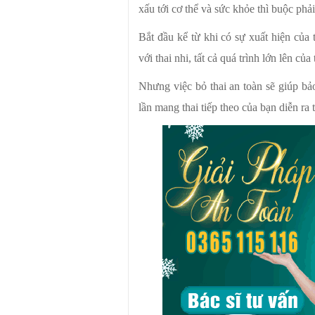
xấu tới cơ thể và sức khỏe thì buộc phả
Bắt đầu kể từ khi có sự xuất hiện của 
với thai nhi, tất cả quá trình lớn lên 
Nhưng việc bỏ thai an toàn sẽ giúp b
lần mang thai tiếp theo của bạn diễn ra t